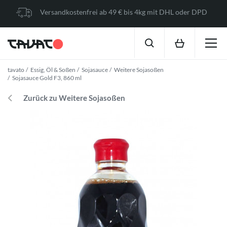
Versandkostenfrei ab 49 € bis 4kg mit DHL oder DPD
tavato
Essig, Öl & Soßen
Sojasauce
Weitere Sojasoßen
Sojasauce Gold F3, 860 ml
Zurück zu Weitere Sojasoßen