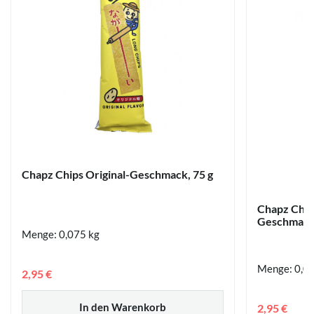
Chapz Chips Original-Geschmack, 75 g
Chapz Chip
Geschmack,
Menge: 0,075 kg
Menge: 0,0
2,95 €
In den Warenkorb
2,95 €