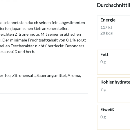
Durchschnittl
Energie
d zeichnet sich durch seinen fein abgestimmten
117 kJ
erten japanischen Getränkehersteller,
28 kcal
eichten Zitronennote. Mit seiner praktischen
s. Der minimale Fruchtsaftgehalt von 0,1 % sorgt
nellen Teecharakter nicht überdeckt. Besonders
nce aus süß und herb.
Fett
0 g
er Tee, Zitronensaft, Säuerungsmittel, Aroma,
Kohlenhydrat
7 g
Eiweiß
0 g