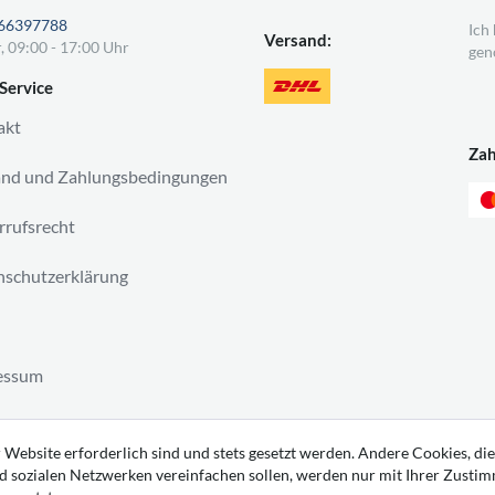
66397788
Ich
Versand:
, 09:00 - 17:00 Uhr
gen
Service
akt
Za
and und Zahlungsbedingungen
rufsrecht
schutzerklärung
essum
ag widerrufen
 Website erforderlich sind und stets gesetzt werden. Andere Cookies, die
d sozialen Netzwerken vereinfachen sollen, werden nur mit Ihrer Zusti