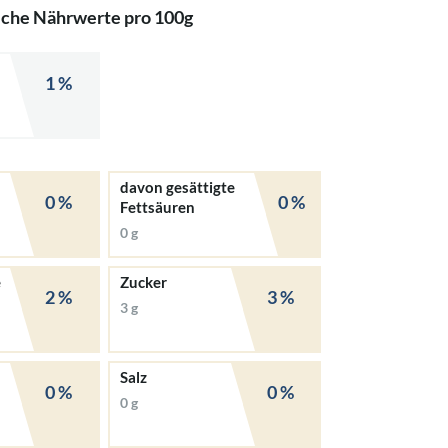
iche Nährwerte pro 100g
1 %
davon gesättigte
0 %
0 %
Fettsäuren
0 g
e
Zucker
2 %
3 %
3 g
Salz
0 %
0 %
0 g