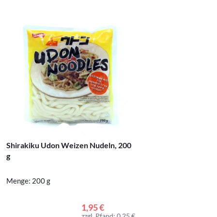
Shirakiku Udon Weizen Nudeln, 200
Frische 
g
Menge: 200 g
Menge: 2
1,95 €
zzgl. Pfand: 0,25 €