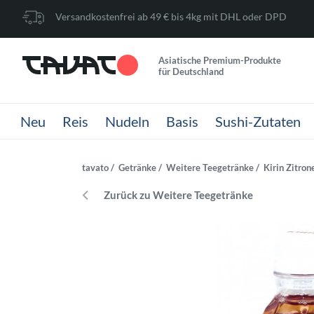
Versandkostenfrei ab 49 € bis 4kg mit DHL oder DPD
Asiatische Premium-Produkte
für Deutschland
Neu
Reis
Nudeln
Basis
Sushi-Zutaten
tavato
Getränke
Weitere Teegetränke
Kirin Zitron
Zurück zu Weitere Teegetränke