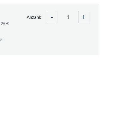
-
+
Anzahl:
,25 €
gl.