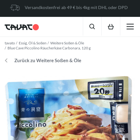
Versandkostenfrei ab 49 € bis 4kg mit DHL oder DPD
tavato
Essig, Öl & Soßen
Weitere Soßen & Öle
Blue Cave Piccolino Räucherkäse Carbonara, 120 g
Zurück zu Weitere Soßen & Öle