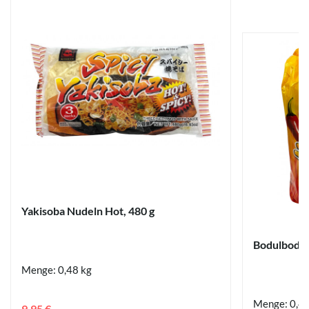
Yakisoba Nudeln Hot, 480 g
Bodulbodul
Menge: 0,48 kg
Menge: 0,4
9,95 €