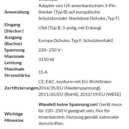
Adapter von US-amerikanischem 3-Pin-
Anwendung
Stecker (Typ B) auf europäische
Schutzkontakt-Steckdose (Schuko, Typ F)
Eingang
USA (Typ B, 3-polig, mit Erdung)
(Stecker)
Ausgang
Europa (Schuko, Typ F, Schutzkontakt)
(Buchse)
Spannung
220–250 V~
Maximale
3150 W
Leistung
Maximale
15 A
Stromstärke
CE, EAC, konform mit EU-Richtlinien:
Zertifizierungen
2014/35/EU (Niederspannung),
2011/65/EU (RoHS), 2012/19/EU (WEEE)
Wandelt keine Spannung um!
Gerät muss
für 220–250 V geeignet sein. Nur für
Wichtige
Innenbereich. Nutzung gemäß nationaler
Hinweise
Vorschriften.