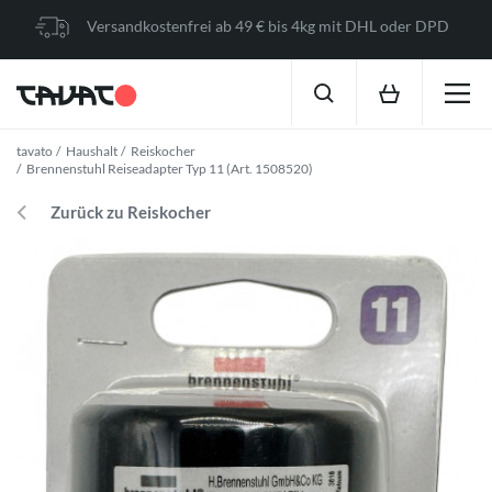
Versandkostenfrei ab 49 € bis 4kg mit DHL oder DPD
tavato
Haushalt
Reiskocher
Brennenstuhl Reiseadapter Typ 11 (Art. 1508520)
Zurück zu Reiskocher