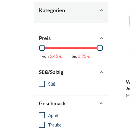
Kategorien
Preis
6,45 €
6,95 €
von
bis
Süß/Salzig
W
Süß
Je
Me
Geschmack
Apfel
Traube