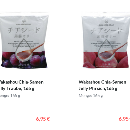
akashou Chia-Samen
Wakashou Chia-Samen
lly Traube, 165 g
Jelly Pfirsich,165 g
nge: 165 g
Menge: 165 g
6,95 €
6,95