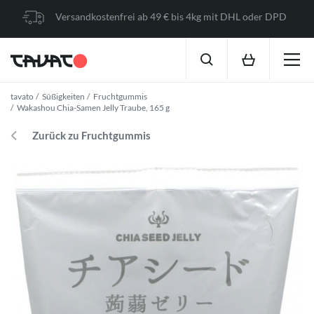
Versandkostenfrei ab 49 € bis 4kg mit DHL oder DPD
tavato
Süßigkeiten
Fruchtgummis
Wakashou Chia-Samen Jelly Traube, 165 g
Zurück zu Fruchtgummis