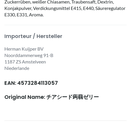
Zuckerrüben, weißer Chiasamen, Traubensaft, Dextrin,
Konjakpulver, Verdickungsmittel E415, E440, Säureregulator
E330, E331, Aroma.
Importeur / Hersteller
Herman Kuijper BV
Noorddammerweg 91-B
1187 ZS Amstelveen
Niederlande
EAN: 4573284113057
Original Name: チアシード蒟蒻ゼリー