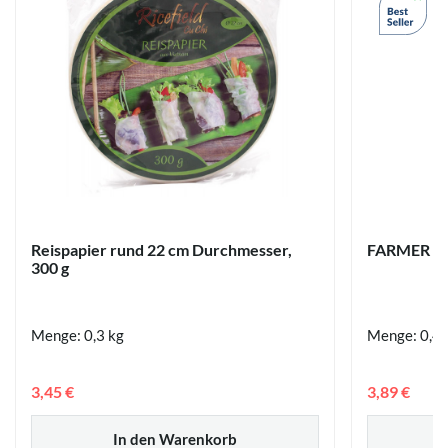
Reispapier rund 22 cm Durchmesser,
FARMER Rei
300 g
Menge: 0,3 kg
Menge: 0,4 
3,45 €
3,89 €
In den Warenkorb