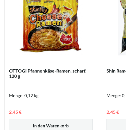
OTTOGI Pfannenkäse-Ramen, scharf,
Shin Ramen
120 g
Menge: 0,12 kg
Menge: 0,15
2,45 €
2,45 €
In den Warenkorb