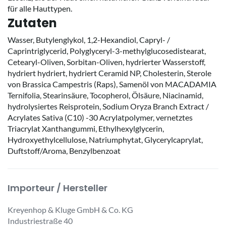
für alle Hauttypen.
Zutaten
Wasser, Butylenglykol, 1,2-Hexandiol, Capryl- /
Caprintriglycerid, Polyglyceryl-3-methylglucosedistearat,
Cetearyl-Oliven, Sorbitan-Oliven, hydrierter Wasserstoff,
hydriert hydriert, hydriert Ceramid NP, Cholesterin, Sterole
von Brassica Campestris (Raps), Samenöl von MACADAMIA
Ternifolia, Stearinsäure, Tocopherol, Ölsäure, Niacinamid,
hydrolysiertes Reisprotein, Sodium Oryza Branch Extract /
Acrylates Sativa (C10) -30 Acrylatpolymer, vernetztes
Triacrylat Xanthangummi, Ethylhexylglycerin,
Hydroxyethylcellulose, Natriumphytat, Glycerylcaprylat,
Duftstoff/Aroma, Benzylbenzoat
Importeur / Hersteller
Kreyenhop & Kluge GmbH & Co. KG
Industriestraße 40