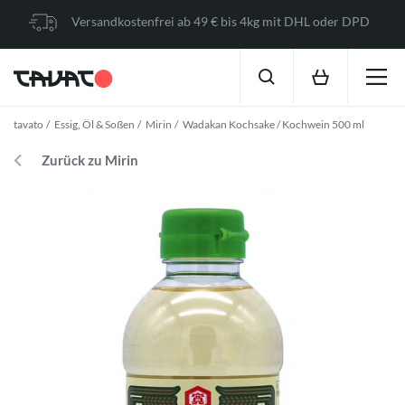
Versandkostenfrei ab 49 € bis 4kg mit DHL oder DPD
tavato
Essig, Öl & Soßen
Mirin
Wadakan Kochsake / Kochwein 500 ml
Zurück zu Mirin