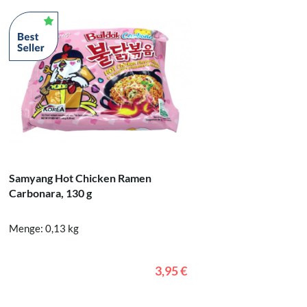
Nissin Y
Samyang Hot Chicken Ramen
100 g
Carbonara, 130 g
Menge: 1
Menge: 0,13 kg
3,95 €
In den