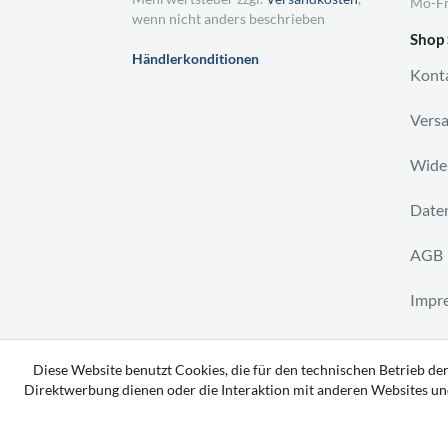
Mo-Fr
wenn nicht anders beschrieben
Shop 
Händlerkonditionen
Kont
Vers
Wider
Daten
AGB
Impr
Vertr
Diese Website benutzt Cookies, die für den technischen Betrieb der
Direktwerbung dienen oder die Interaktion mit anderen Websites un
Copyright 2026 by tavato GmbH