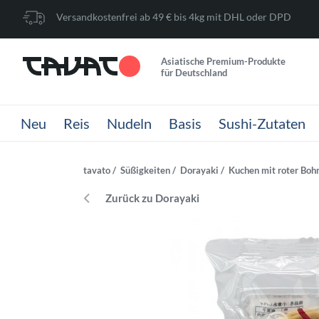
Versandkostenfrei ab 49 € bis 4kg mit DHL oder DPD
Asiatische Premium-Produkte
für Deutschland
Neu
Reis
Nudeln
Basis
Sushi-Zutaten
tavato
Süßigkeiten
Dorayaki
Kuchen mit roter Boh
Zurück zu Dorayaki