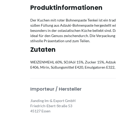
Produktinformationen
Der Kuchen mit roter Bohnenpaste Tenkei ist ein tradi
süßen Füllung aus Adzuki-Bohnenpaste hergestellt wi
besonders in der ostasiatischen Küche beliebt sind. Da
ideal für den Genuss zwischendurch. Die Verpackung e
stilvolle Präsentation und zum Teilen.
Zutaten
WEIZENMEHL 60%, SOJAöl 15%, Zucker 15%, Adzukiboh
E406, Mirin, Süßungsmittel E420, Emulgatoren E322,
Importeur / Hersteller
Jianding Im-& Export GmbH
Friedrich-Ebert-Straße 53
45127 Essen