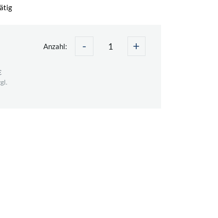
ätig
-
+
Anzahl:
€
gl.