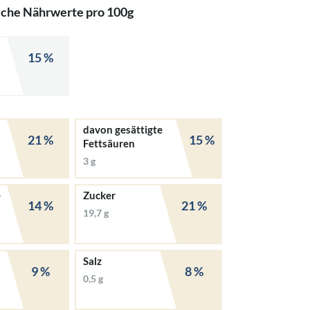
iche Nährwerte pro 100g
15 %
davon gesättigte
21 %
15 %
Fettsäuren
3 g
e
Zucker
14 %
21 %
19,7 g
Salz
9 %
8 %
0,5 g