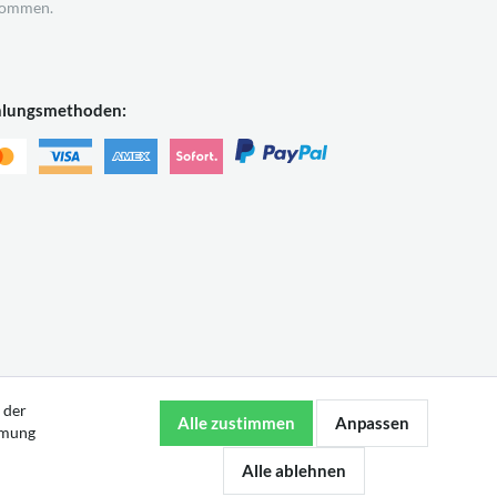
ommen.
hlungsmethoden:
 der
mmung