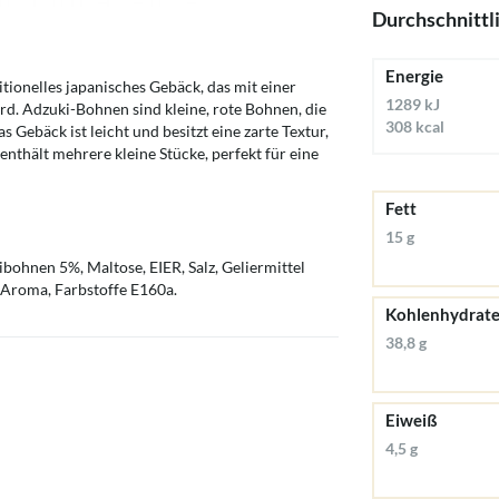
Durchschnittl
Energie
tionelles japanisches Gebäck, das mit einer
1289 kJ
rd. Adzuki-Bohnen sind kleine, rote Bohnen, die
308 kcal
s Gebäck ist leicht und besitzt eine zarte Textur,
nthält mehrere kleine Stücke, perfekt für eine
Fett
15 g
nen 5%, Maltose, EIER, Salz, Geliermittel
 Aroma, Farbstoffe E160a.
Kohlenhydrat
38,8 g
Eiweiß
4,5 g