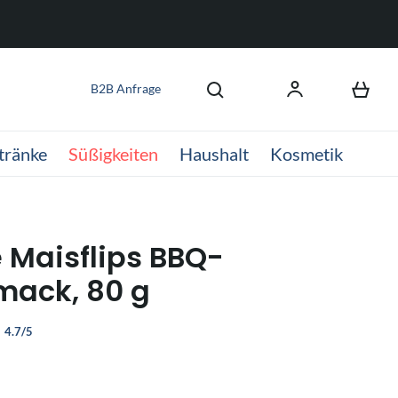
B2B Anfrage
tränke
Süßigkeiten
Haushalt
Kosmetik
 Maisflips BBQ-
ack, 80 g
4.7/5