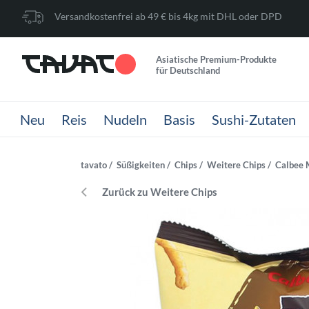
Versandkostenfrei ab 49 € bis 4kg mit DHL oder DPD
Asiatische Premium-Produkte
für Deutschland
Neu
Reis
Nudeln
Basis
Sushi-Zutaten
tavato
Süßigkeiten
Chips
Weitere Chips
Calbee 
Zurück zu Weitere Chips