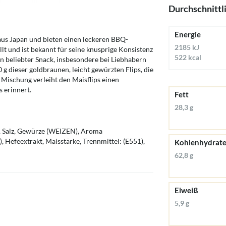
Durchschnittl
Energie
us Japan und bieten einen leckeren BBQ-
2185 kJ
t und ist bekannt für seine knusprige Konsistenz
522 kcal
n beliebter Snack, insbesondere bei Liebhabern
g dieser goldbraunen, leicht gewürzten Flips, die
Mischung verleiht den Maisflips einen
 erinnert.
Fett
28,3 g
, Salz, Gewürze (WEIZEN), Aroma
Hefeextrakt, Maisstärke, Trennmittel: (E551),
Kohlenhydrat
62,8 g
Eiweiß
5,9 g