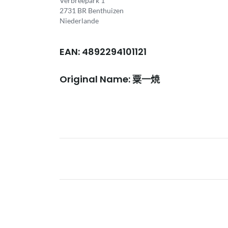
Verbreepark 1
2731 BR Benthuizen
Niederlande
EAN: 4892294101121
Original Name: 粟一焼