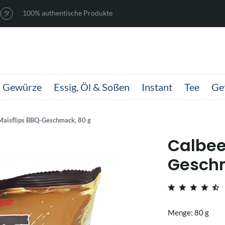
100% authentische Produkte
Gewürze
Essig, Öl & Soßen
Instant
Tee
Ge
Maisflips BBQ-Geschmack, 80 g
Calbee
Geschm
Menge: 80 g