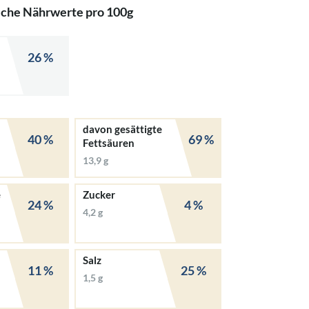
iche Nährwerte pro 100g
26 %
davon gesättigte
40 %
69 %
Fettsäuren
13,9 g
e
Zucker
24 %
4 %
4,2 g
Salz
11 %
25 %
1,5 g