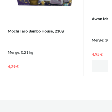
Awon Mochi
Mochi Taro Bambo House, 210 g
Menge: 180
Menge: 0,21 kg
4,95 €
4,29 €