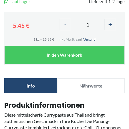
auf Lager
Lieferzeit 1-2 Tage
-
+
5,45 €
1 kg = 13,63 €
inkl. MwSt. zzgl.
Versand
In den Warenkorb
Info
Nährwerte
Produktinformationen
Diese mittelscharfe Currypaste aus Thailand bringt
authentischen Geschmack in Ihre Küche. Die Panang-
Currypaste kombiniert getrocknete rote Chili, Zitronengras,