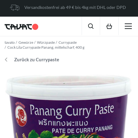
Versandkostenfrei ab 49 € bis 4kg mit DHL oder DPD
tavato
Gewürze
Würzpaste
Currypaste
Cock Lila Currypaste Panang, mittelscharf, 400 g
Zurück zu Currypaste