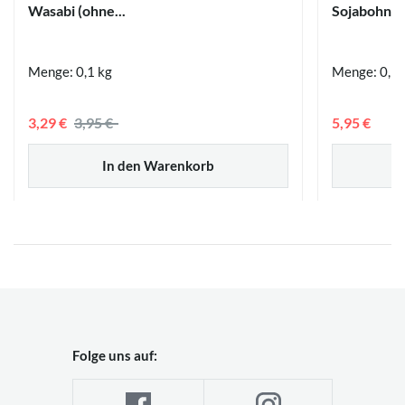
Wasabi (ohne...
Sojabohnenp
Menge: 0,1 kg
Menge: 0,5 
3,29 €
3,95 €
5,95 €
In den Warenkorb
Folge uns auf: