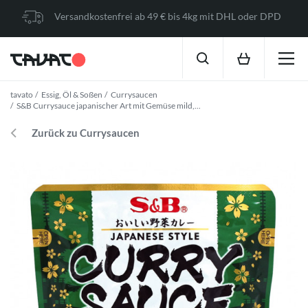
Versandkostenfrei ab 49 € bis 4kg mit DHL oder DPD
tavato
Essig, Öl & Soßen
Currysaucen
S&B Currysauce japanischer Art mit Gemüse mild,...
Zurück zu Currysaucen