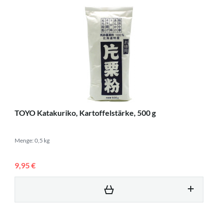
TOYO Katakuriko, Kartoffelstärke, 500 g
Menge: 0,5 kg
9,95 €