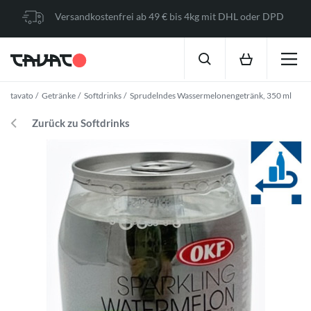
Versandkostenfrei ab 49 € bis 4kg mit DHL oder DPD
tavato
Getränke
Softdrinks
Sprudelndes Wassermelonengetränk, 350 ml
Zurück zu Softdrinks