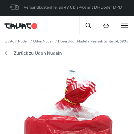
Versandkostenfrei ab 49 € bis 4kg mit DHL oder DPD
tavato
Nudeln
Udon Nudeln
Hosei Udon Nudeln Meeresfrüchte rot, 690 g
Zurück zu Udon Nudeln