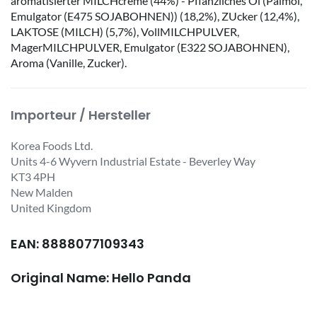
aromatisierter MILCHcreme (44%) - Pflanzliches Öl (Palmöl,
Emulgator (E475 SOJABOHNEN)) (18,2%), ZUcker (12,4%),
LAKTOSE (MILCH) (5,7%), VollMILCHPULVER,
MagerMILCHPULVER, Emulgator (E322 SOJABOHNEN),
Aroma (Vanille, Zucker).
Importeur / Hersteller
Korea Foods Ltd.
Units 4-6 Wyvern Industrial Estate - Beverley Way
KT3 4PH
New Malden
United Kingdom
EAN: 8888077109343
Original Name: Hello Panda