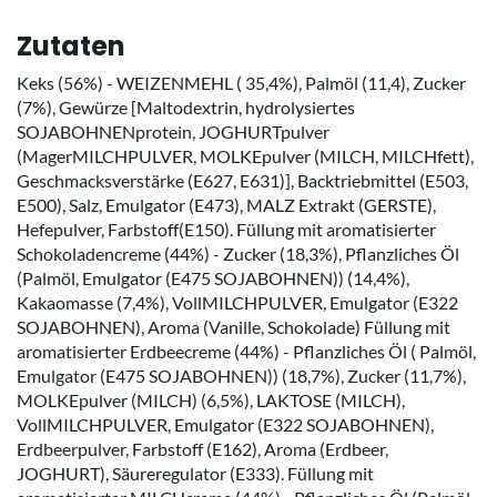
Zutaten
Keks (56%) - WEIZENMEHL ( 35,4%), Palmöl (11,4), Zucker
(7%), Gewürze [Maltodextrin, hydrolysiertes
SOJABOHNENprotein, JOGHURTpulver
(MagerMILCHPULVER, MOLKEpulver (MILCH, MILCHfett),
Geschmacksverstärke (E627, E631)], Backtriebmittel (E503,
E500), Salz, Emulgator (E473), MALZ Extrakt (GERSTE),
Hefepulver, Farbstoff(E150). Füllung mit aromatisierter
Schokoladencreme (44%) - Zucker (18,3%), Pflanzliches Öl
(Palmöl, Emulgator (E475 SOJABOHNEN)) (14,4%),
Kakaomasse (7,4%), VollMILCHPULVER, Emulgator (E322
SOJABOHNEN), Aroma (Vanille, Schokolade) Füllung mit
aromatisierter Erdbeecreme (44%) - Pflanzliches Öl ( Palmöl,
Emulgator (E475 SOJABOHNEN)) (18,7%), Zucker (11,7%),
MOLKEpulver (MILCH) (6,5%), LAKTOSE (MILCH),
VollMILCHPULVER, Emulgator (E322 SOJABOHNEN),
Erdbeerpulver, Farbstoff (E162), Aroma (Erdbeer,
JOGHURT), Säureregulator (E333). Füllung mit