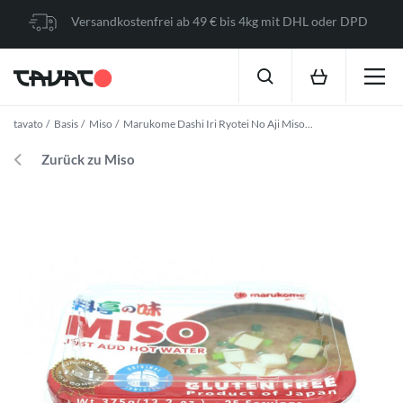
Versandkostenfrei ab 49 € bis 4kg mit DHL oder DPD
tavato
Basis
Miso
Marukome Dashi Iri Ryotei No Aji Miso...
Zurück zu Miso