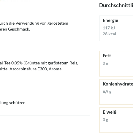
Durchschnittl
Energie
Durch die Verwendung von geröstetem
117 kJ
deren Geschmack.
28 kcal
Fett
l-Tee 0,05% (Grüntee mit geröstetem Reis,
0 g
mittel Ascorbinsäure E300, Aroma
Kohlenhydrat
6,9 g
lung schützen.
Eiweiß
0 g