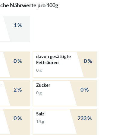
iche Nährwerte pro 100g
1 %
davon gesättigte
0 %
0 %
Fettsäuren
0 g
e
Zucker
2 %
0 %
0 g
Salz
0 %
233 %
14 g