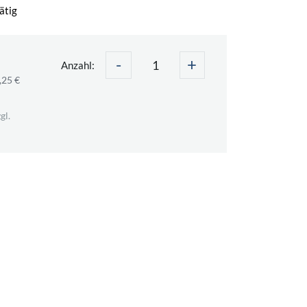
ätig
-
+
Anzahl:
,25 €
gl.