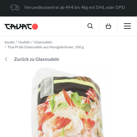
Versandkostenfrei ab 49 € bis 4kg mit DHL oder DPD
tavato
Nudeln
Glasnudeln
Thai Pride Glasnudeln aus Mungobohnen, 100 g
Zurück zu Glasnudeln