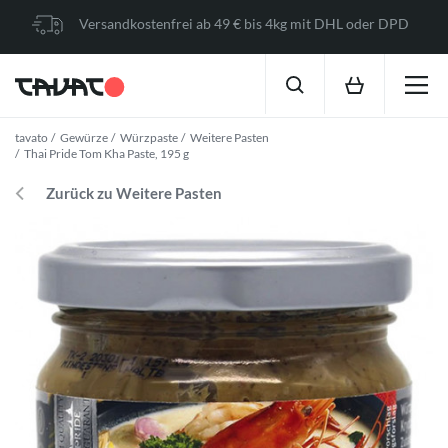
Versandkostenfrei ab 49 € bis 4kg mit DHL oder DPD
tavato
Gewürze
Würzpaste
Weitere Pasten
Thai Pride Tom Kha Paste, 195 g
Zurück zu Weitere Pasten