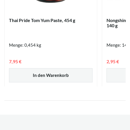
Thai Pride Tom Yum Paste, 454 g
Nongshim C
140 g
Menge: 0,454 kg
Menge: 140
7,95 €
2,95 €
In den Warenkorb