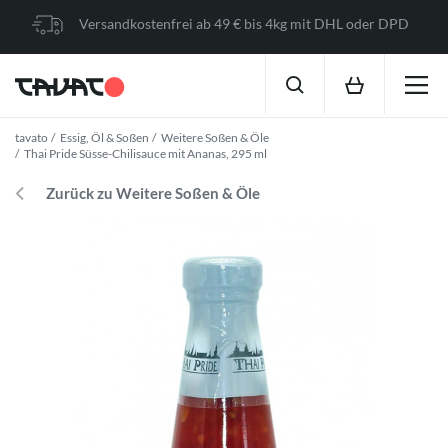
Versandkostenfrei ab 49 € bis 4kg mit DHL oder DPD
tavato
Essig, Öl & Soßen
Weitere Soßen & Öle
Thai Pride Süsse-Chilisauce mit Ananas, 295 ml
Zurück zu Weitere Soßen & Öle