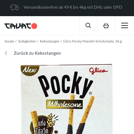
Versandkostenfrei ab 49 € bis 4kg mit DHL oder DPD
tavato
Süßigkeiten
Keksstangen
Glico Pocky Mandel-Schokolade, 36 g
Zurück zu Keksstangen