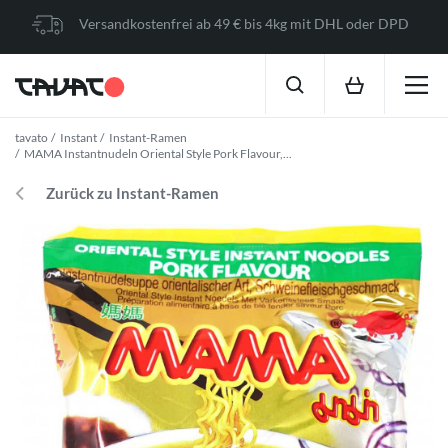
Versandkostenfrei ab 49 € bis 4kg mit DHL oder DPD
tavato
Instant
Instant-Ramen
MAMA Instantnudeln Oriental Style Pork Flavour,...
Zurück zu Instant-Ramen