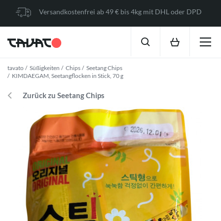
Versandkostenfrei ab 49 € bis 4kg mit DHL oder DPD
tavato
Süßigkeiten
Chips
Seetang Chips
KIMDAEGAM, Seetangflocken in Stick, 70 g
Zurück zu Seetang Chips