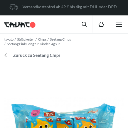
Versandkostenfrei ab 49 € bis 4kg mit DHL oder DPD
tavato
Süßigkeiten
Chips
Seetang Chips
Seetang Pink Fong für Kinder, 4g x 9
Zurück zu Seetang Chips