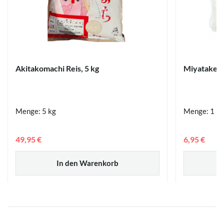
Akitakomachi Reis, 5 kg
Miyatake U
Menge: 5 kg
Menge: 1 kg
49,95 €
6,95 €
In den Warenkorb