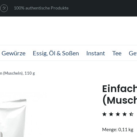
100% authentische Produkte
Gewürze
Essig, Öl & Soßen
Instant
Tee
Ge
n (Muscheln), 110 g
Einfac
(Musch
Menge: 0,11 kg