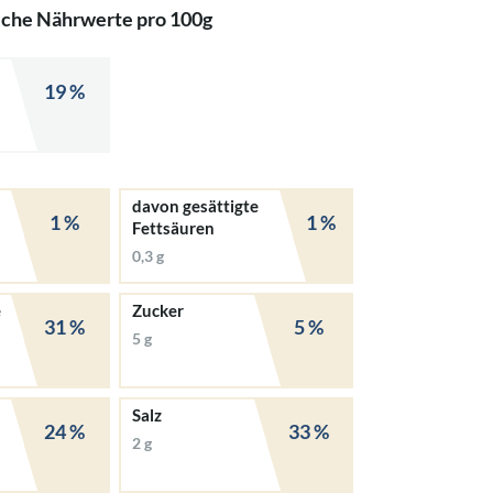
iche Nährwerte pro 100g
19 %
davon gesättigte
1 %
1 %
Fettsäuren
0,3 g
e
Zucker
31 %
5 %
5 g
Salz
24 %
33 %
2 g