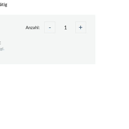
ätig
-
+
Anzahl:
€
gl.