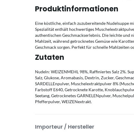
Produktinformationen
Eine köstliche, einfach zuzubereitende Nudelsuppe 
Spezialität enthält hochwertiges Muschelextraktpulve
authentischen Geschmackserlebnis. Die leichte und ni
Mahlzeit, während getrocknetes Gemüse wie Karotten
Geschmack sorgen. Perfekt für schnelle Mahlzeiten oder
Zutaten
Nudeln: WEIZENMEHL 98%, Raffiniertes Salz 2%. Sup
Salz, Glukose, Aromabasis, Dextrin, Zucker, Geschma
SARDELLEnpulver, Muschelextraktpulver 8% (Muschel
Farbstoff E640, Getrocknete Karotte, Knoblauchpulve
Seetang, Getrocknetes GARNELENpulver, Muschelpulv
Pfefferpulver, WEIZENextrakt.
Importeur / Hersteller