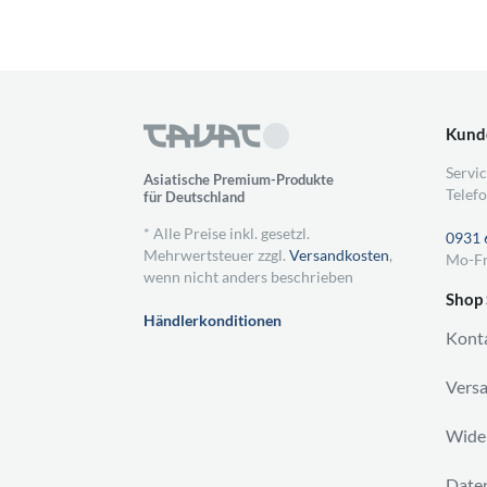
Kund
Servic
Asiatische Premium-Produkte
Telefo
für Deutschland
* Alle Preise inkl. gesetzl.
0931 
Mehrwertsteuer zzgl.
Versandkosten
,
Mo-Fr
wenn nicht anders beschrieben
Shop 
Händlerkonditionen
Kont
Vers
Wider
Daten