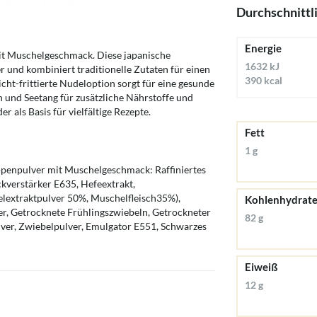
Durchschnittl
Energie
mit Muschelgeschmack. Diese japanische
1632 kJ
r und kombiniert traditionelle Zutaten für einen
390 kcal
cht-frittierte Nudeloption sorgt für eine gesunde
 und Seetang für zusätzliche Nährstoffe und
 als Basis für vielfältige Rezepte.
Fett
1 g
penpulver mit Muschelgeschmack: Raffiniertes
ckverstärker E635, Hefeextrakt,
extraktpulver 50%, Muschelfleisch35%),
Kohlenhydrat
r, Getrocknete Frühlingszwiebeln, Getrockneter
82 g
er, Zwiebelpulver, Emulgator E551, Schwarzes
Eiweiß
12 g