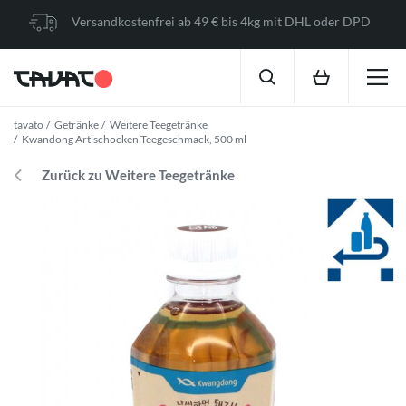
Versandkostenfrei ab 49 € bis 4kg mit DHL oder DPD
tavato
Getränke
Weitere Teegetränke
Kwandong Artischocken Teegeschmack, 500 ml
Zurück zu Weitere Teegetränke