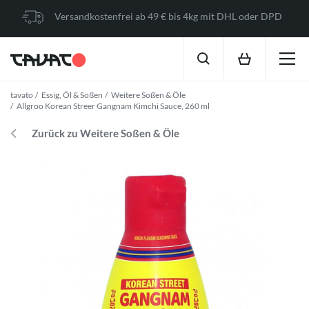
Versandkostenfrei ab 49 € bis 4kg mit DHL oder DPD
tavato
Essig, Öl & Soßen
Weitere Soßen & Öle
Allgroo Korean Streer Gangnam Kimchi Sauce, 260 ml
Zurück zu Weitere Soßen & Öle