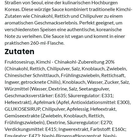
Straßen von Seoul, eine der kulinarischen Hochburgen
Koreas. Diese würzige Sauce kombiniert traditionelle Kimchi-
Zutaten wie Chinakohl, Rettich und Chilipulver zu einem
aromatischen Geschmackserlebnis. Perfekt geeignet, um
verschiedensten Speisen eine authentische, koreanische
Note zu verleihen. Die Sauce ist vegan und kommt in einer
praktischen 260-ml-Flasche.
Zutaten
Fruktosesirup, Kimchi - Chinakohl-Zubereitung 20%
(Chinakohl, Rettich, Chilipulver, Salz, Knoblauch, Zwiebeln,
Chinesischer Schnittlauch, Frühlingszwiebeln, Rettichsaft,
Ingwer, getrocknete Chilis), Knoblauch, Wasser, Zucker, Salz,
Würzmittel (Wasser, Dextrine, Salz, Seetangpulver,
Geschmacksverstärker: E635; Säureregulator: E331;
Hefeextrakt), Apfelmark (Apfel, Antioxidationsmittel: E300),
GLUKOSESIRUP, Chilipulver, Apfelessig, Hefeextrakt,
Gemüseextrakte (Zwiebeln, Knoblauch, Rettich,
Frühlingszwiebeln), Dextrine, Säureregulator: E270;
Verdickungsmittel: E415; Ingwerextrakt, Farbstoff: E160c;
Emulgator: E473; Nashi-Birnensaftkonzentrat, Nashi-