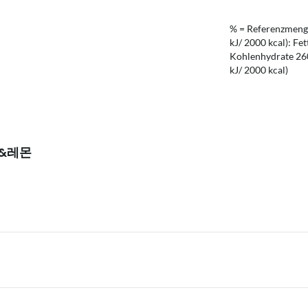
% = Referenzmenge
kJ/ 2000 kcal): Fet
Kohlenhydrate 260 
kJ/ 2000 kcal)
자&레몬