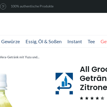
100% authentische Produkte
Gewürze
Essig, Öl & Soßen
Instant
Tee
Ge
Vera-Getränk mit Yuzu und...
All Gr
Geträn
Zitron