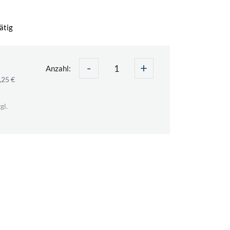
ätig
-
+
Anzahl:
,25 €
gl.