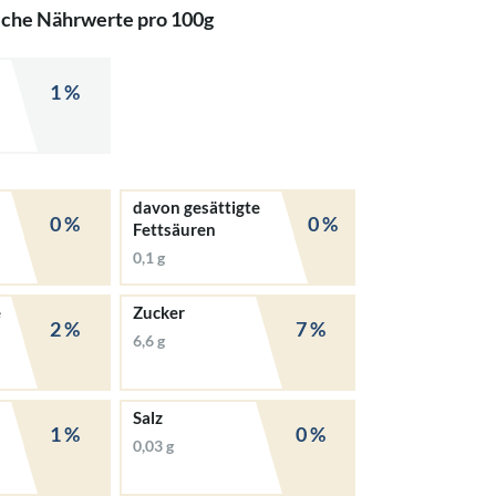
iche Nährwerte pro 100g
1 %
davon gesättigte
0 %
0 %
Fettsäuren
0,1 g
e
Zucker
2 %
7 %
6,6 g
Salz
1 %
0 %
0,03 g