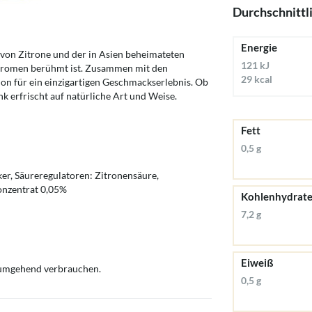
Durchschnittl
Energie
von Zitrone und der in Asien beheimateten
121 kJ
n Aromen berühmt ist. Zusammen mit den
29 kcal
on für ein einzigartigen Geschmackserlebnis. Ob
 erfrischt auf natürliche Art und Weise.
Fett
0,5 g
er, Säureregulatoren: Zitronensäure,
onzentrat 0,05%
Kohlenhydrat
7,2 g
Eiweiß
umgehend verbrauchen.
0,5 g