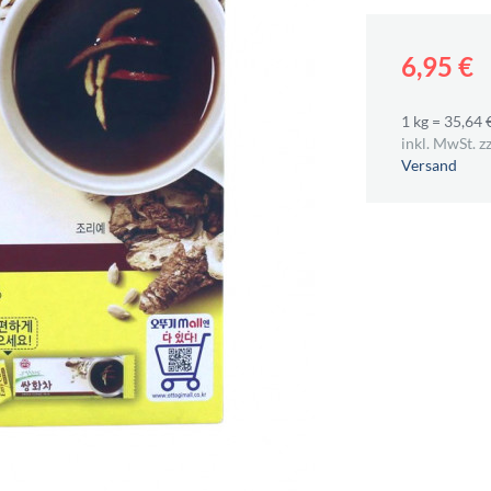
6,95 €
1 kg = 35,64 
inkl. MwSt. zz
Versand