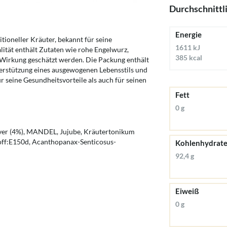
Durchschnittl
Energie
itioneller Kräuter, bekannt für seine
1611 kJ
ität enthält Zutaten wie rohe Engelwurz,
385 kcal
 Wirkung geschätzt werden. Die Packung enthält
nterstützung eines ausgewogenen Lebensstils und
r seine Gesundheitsvorteile als auch für seinen
Fett
0 g
ver (4%), MANDEL, Jujube, Kräutertonikum
off:E150d, Acanthopanax-Senticosus-
Kohlenhydrat
92,4 g
Eiweiß
0 g