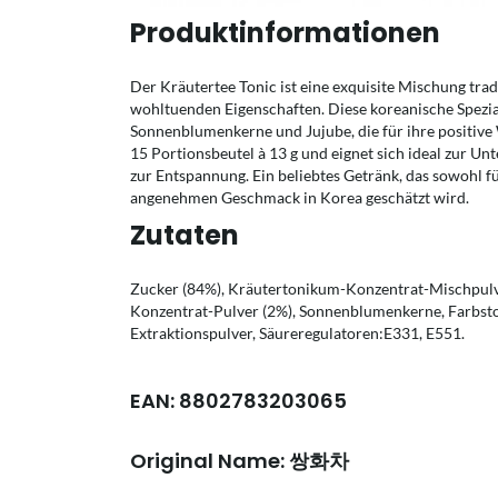
Produktinformationen
Der Kräutertee Tonic ist eine exquisite Mischung trad
wohltuenden Eigenschaften. Diese koreanische Spezial
Sonnenblumenkerne und Jujube, die für ihre positive
15 Portionsbeutel à 13 g und eignet sich ideal zur U
zur Entspannung. Ein beliebtes Getränk, das sowohl fü
angenehmen Geschmack in Korea geschätzt wird.
Zutaten
Zucker (84%), Kräutertonikum-Konzentrat-Mischpul
Konzentrat-Pulver (2%), Sonnenblumenkerne, Farbst
Extraktionspulver, Säureregulatoren:E331, E551.
EAN: 8802783203065
Original Name: 쌍화차