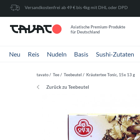
Versandkostenfrei ab 49 € bis 4kg mit DHL oder DPD
Asiatische Premium-Produkte
für Deutschland
Neu
Reis
Nudeln
Basis
Sushi-Zutaten
tavato
Tee
Teebeutel
Kräutertee Tonic, 15x 13 g
Zurück zu Teebeutel