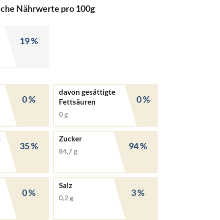
iche Nährwerte pro 100g
19 %
davon gesättigte
0 %
0 %
Fettsäuren
0 g
e
Zucker
35 %
94 %
84,7 g
Salz
0 %
3 %
0,2 g