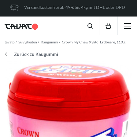
Versandkostenfrei ab 49 € bis 4kg mit DHL oder DPD
tavato
Süßigkeiten
Kaugummi
Crown My Chew Xylitol Erdbeere, 110 g
Zurück zu Kaugummi