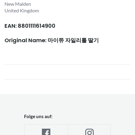
New Malden
United Kingdom
EAN: 8801111614900
Original Name: 마이쮸 자일리톨 딸기
Folge uns auf: