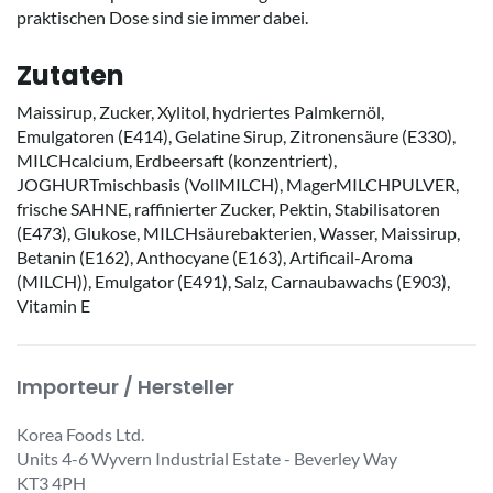
praktischen Dose sind sie immer dabei.
Zutaten
Maissirup, Zucker, Xylitol, hydriertes Palmkernöl,
Emulgatoren (E414), Gelatine Sirup, Zitronensäure (E330),
MILCHcalcium, Erdbeersaft (konzentriert),
JOGHURTmischbasis (VollMILCH), MagerMILCHPULVER,
frische SAHNE, raffinierter Zucker, Pektin, Stabilisatoren
(E473), Glukose, MILCHsäurebakterien, Wasser, Maissirup,
Betanin (E162), Anthocyane (E163), Artificail-Aroma
(MILCH)), Emulgator (E491), Salz, Carnaubawachs (E903),
Vitamin E
Importeur / Hersteller
Korea Foods Ltd.
Units 4-6 Wyvern Industrial Estate - Beverley Way
KT3 4PH