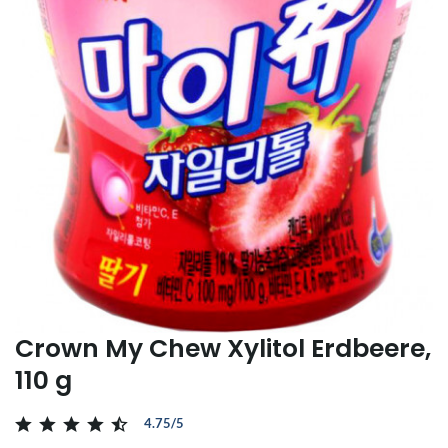
Crown My Chew Xylitol Erdbeere,
110 g
4.75/5