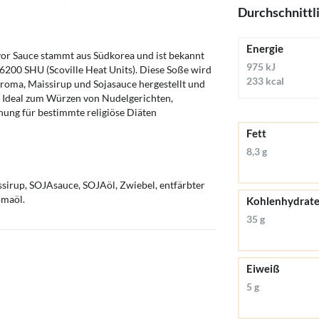
Durchschnittl
Energie
or Sauce stammt aus Südkorea und ist bekannt
975 kJ
6200 SHU (Scoville Heat Units). Diese Soße wird
233 kcal
roma, Maissirup und Sojasauce hergestellt und
t. Ideal zum Würzen von Nudelgerichten,
gnung für bestimmte religiöse Diäten
Fett
8,3 g
sirup, SOJAsauce, SOJAöl, Zwiebel, entfärbter
omaöl.
Kohlenhydrat
35 g
Eiweiß
5 g