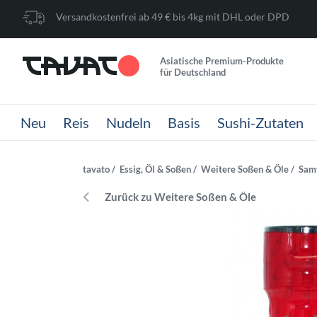
Versandkostenfrei ab 49 € bis 4kg mit DHL oder DPD
Asiatische Premium-Produkte
für Deutschland
Neu
Reis
Nudeln
Basis
Sushi-Zutaten
tavato
Essig, Öl & Soßen
Weitere Soßen & Öle
Samy
Zurück zu Weitere Soßen & Öle