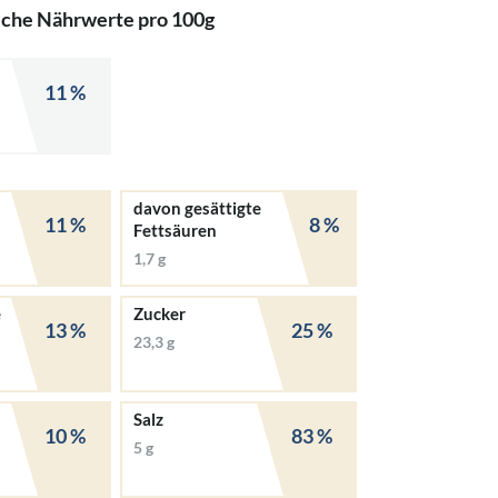
iche Nährwerte pro 100g
11 %
davon gesättigte
11 %
8 %
Fettsäuren
1,7 g
e
Zucker
13 %
25 %
23,3 g
Salz
10 %
83 %
5 g