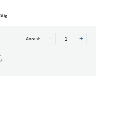
ätig
-
+
Anzahl:
€
gl.