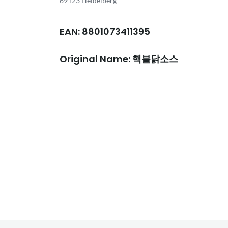
69123 Heidelberg
EAN: 8801073411395
Original Name: 핵불닭소스