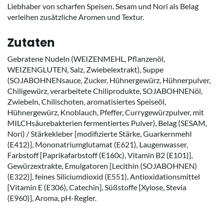
Liebhaber von scharfen Speisen. Sesam und Nori als Belag
verleihen zusätzliche Aromen und Textur.
Zutaten
Gebratene Nudeln (WEIZENMEHL, Pflanzenöl,
WEIZENGLUTEN, Salz, Zwiebelextrakt), Suppe
(SOJABOHNENsauce, Zucker, Hühnergewürz, Hühnerpulver,
Chiligewürz, verarbeitete Chiliprodukte, SOJABOHNENöl,
Zwiebeln, Chilischoten, aromatisiertes Speiseöl,
Hühnergewürz, Knoblauch, Pfeffer, Currygewürzpulver, mit
MILCHsäurebakterien fermentiertes Pulver), Belag (SESAM,
Nori) / Stärkekleber [modifizierte Stärke, Guarkernmehl
(E412)], Mononatriumglutamat (E621), Laugenwasser,
Farbstoff [Paprikafarbstoff (E160c), Vitamin B2 (E101)],
Gewürzextrakte, Emulgatoren [Lecithin (SOJABOHNEN)
(E322)], feines Siliciumdioxid (E551), Antioxidationsmittel
[Vitamin E (E306), Catechin], Süßstoffe [Xylose, Stevia
(E960)], Aroma, pH-Regler.