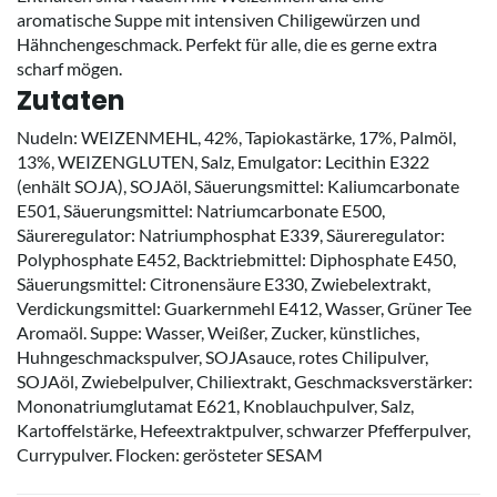
aromatische Suppe mit intensiven Chiligewürzen und
Hähnchengeschmack. Perfekt für alle, die es gerne extra
scharf mögen.
Zutaten
Nudeln: WEIZENMEHL, 42%, Tapiokastärke, 17%, Palmöl,
13%, WEIZENGLUTEN, Salz, Emulgator: Lecithin E322
(enhält SOJA), SOJAöl, Säuerungsmittel: Kaliumcarbonate
E501, Säuerungsmittel: Natriumcarbonate E500,
Säureregulator: Natriumphosphat E339, Säureregulator:
Polyphosphate E452, Backtriebmittel: Diphosphate E450,
Säuerungsmittel: Citronensäure E330, Zwiebelextrakt,
Verdickungsmittel: Guarkernmehl E412, Wasser, Grüner Tee
Aromaöl. Suppe: Wasser, Weißer, Zucker, künstliches,
Huhngeschmackspulver, SOJAsauce, rotes Chilipulver,
SOJAöl, Zwiebelpulver, Chiliextrakt, Geschmacksverstärker:
Mononatriumglutamat E621, Knoblauchpulver, Salz,
Kartoffelstärke, Hefeextraktpulver, schwarzer Pfefferpulver,
Currypulver. Flocken: gerösteter SESAM