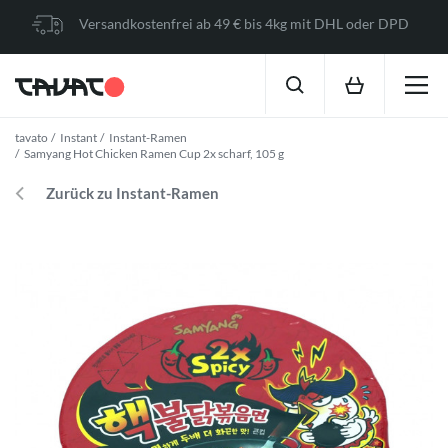
Versandkostenfrei ab 49 € bis 4kg mit DHL oder DPD
tavato
Instant
Instant-Ramen
Samyang Hot Chicken Ramen Cup 2x scharf, 105 g
Zurück zu Instant-Ramen