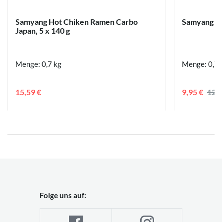
Samyang Hot Chiken Ramen Carbo
Samyang Ho
Japan, 5 x 140 g
Menge: 0,7 kg
Menge: 0,7 
15,59 €
9,95 €
12,
Folge uns auf: