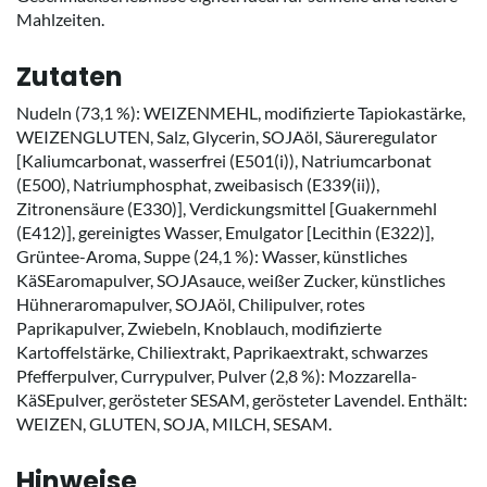
Mahlzeiten.
Zutaten
Nudeln (73,1 %): WEIZENMEHL, modifizierte Tapiokastärke,
WEIZENGLUTEN, Salz, Glycerin, SOJAöl, Säureregulator
[Kaliumcarbonat, wasserfrei (E501(i)), Natriumcarbonat
(E500), Natriumphosphat, zweibasisch (E339(ii)),
Zitronensäure (E330)], Verdickungsmittel [Guakernmehl
(E412)], gereinigtes Wasser, Emulgator [Lecithin (E322)],
Grüntee-Aroma, Suppe (24,1 %): Wasser, künstliches
KäSEaromapulver, SOJAsauce, weißer Zucker, künstliches
Hühneraromapulver, SOJAöl, Chilipulver, rotes
Paprikapulver, Zwiebeln, Knoblauch, modifizierte
Kartoffelstärke, Chiliextrakt, Paprikaextrakt, schwarzes
Pfefferpulver, Currypulver, Pulver (2,8 %): Mozzarella-
KäSEpulver, gerösteter SESAM, gerösteter Lavendel. Enthält:
WEIZEN, GLUTEN, SOJA, MILCH, SESAM.
Hinweise