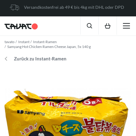
Versandkostenfrei ab 49 € bis 4kg mit DHL oder DPD
tavato
Instant
Instant-Ramen
Samyang Hot Chicken Ramen Cheese Japan, 5x 140 g
Zurück zu Instant-Ramen