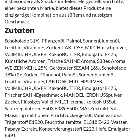
insbesondere als Snack zum Teilen. Hergestellt von Lotte,
einer bekannten Marke, bietet dieses Produkt eine
einzigartige Kombination aus süßem und nussigem
Geschmack.
Zutaten
Schokolade 31%: Pflanzenöl, Palmöl, Sonnenblumenöl,
Lecithin, Vitamin E, Zucker, LAKTOSE, MILCHmischpulver,
VollMILCHPULVER, KakaoBUTTER, Emulgator E475,
Künstliche Aromen, Frische SAHNE Aroma, Süßes Aroma,
WEIZENMEHL 25%, Gerösteter SESAM 18%, Schokolade
18% (2): Zucker, Pflanenöl, Palmöl, Sonnenblumenöl,
Lecithin, Vitamin E, LAKTOSE, MILCHPULVER,
VollMILCHPULVER, KakaoBUTTER, Emulgator E475,
Frischer SAHNEgeschmack, MANDEL, ERDNUSSpulver,
Zucker, Flüssiges Vollei, MILCHcreme, KokosNUSSöl,
Säureregulatoren E503 E339 E500, MALZextrakt, Salz,
Maissirup mit hohem Fruchtzuckergehalt, Vanillearoma,
Trägerstoff E1520, Feuchthaltemittel E1518 E422, Wasser,
Papaya Extrakt, Konservierungsstoff E223, Hefe, Emulgator
E491.