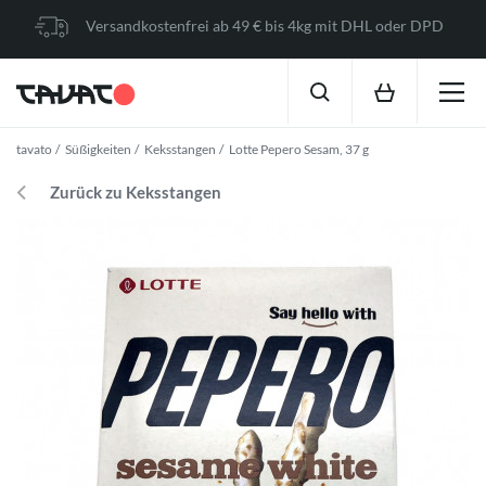
Versandkostenfrei ab 49 € bis 4kg mit DHL oder DPD
tavato
Süßigkeiten
Keksstangen
Lotte Pepero Sesam, 37 g
Zurück zu Keksstangen