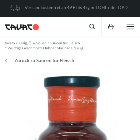
Versandkostenfrei ab 49 € bis 4kg mit DHL oder DPD
tavato
Essig, Öl & Soßen
Saucen für Fleisch
Würzige Geschmorte Hühner Marinade, 270 g
Zurück zu Saucen für Fleisch