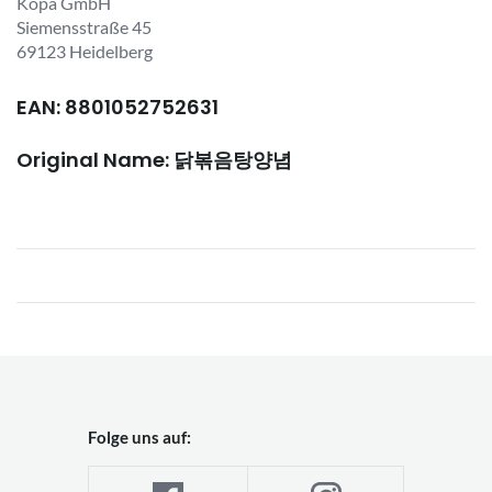
Kopa GmbH
Siemensstraße 45
69123 Heidelberg
EAN: 8801052752631
Original Name: 닭볶음탕양념
Folge uns auf: