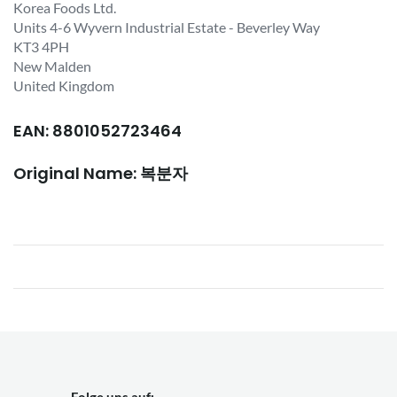
Korea Foods Ltd.
Units 4-6 Wyvern Industrial Estate - Beverley Way
KT3 4PH
New Malden
United Kingdom
EAN: 8801052723464
Original Name: 복분자
Folge uns auf: