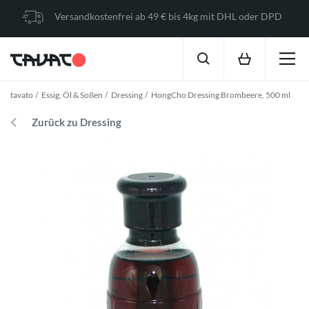
Versandkostenfrei ab 49 € bis 4kg mit DHL oder DPD
tavato
Essig, Öl & Soßen
Dressing
HongCho Dressing Brombeere, 500 ml
Zurück zu Dressing