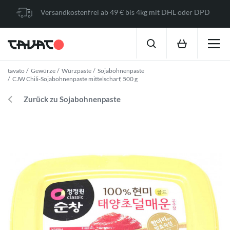
Versandkostenfrei ab 49 € bis 4kg mit DHL oder DPD
tavato
Gewürze
Würzpaste
Sojabohnenpaste
CJW Chili-Sojabohnenpaste mittelscharf, 500 g
Zurück zu Sojabohnenpaste