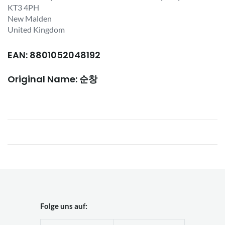
KT3 4PH
New Malden
United Kingdom
EAN: 8801052048192
Original Name: 순창
Folge uns auf: