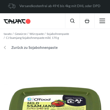
Versandkostenfrei ab 49 € bis 4kg mit DHL oder DPD
tavato
Gewürze
Würzpaste
Sojabohnenpaste
CJ Ssamjang Sojabohnenpaste mild, 170 g
Zurück zu Sojabohnenpaste