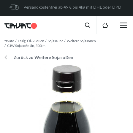
Versandkostenfrei ab 49 € bis 4kg mit DHL oder DPD
tavato
Essig, Öl & Soßen
Sojasauce
Weitere Sojasoßen
CJW Sojasoße Jin, 500 ml
Zurück zu Weitere Sojasoßen