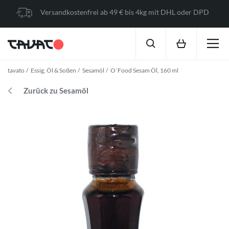
Versandkostenfrei ab 49 € bis 4kg mit DHL oder DPD
tavato
Essig, Öl & Soßen
Sesamöl
O´Food Sesam Öl, 160 ml
Zurück zu Sesamöl