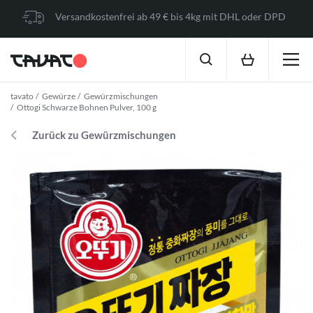
Versandkostenfrei ab 49 € bis 4kg mit DHL oder DPD
tavato
Gewürze
Gewürzmischungen
Ottogi Schwarze Bohnen Pulver, 100 g
Zurück zu Gewürzmischungen