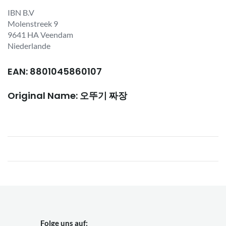
IBN B.V
Molenstreek 9
9641 HA Veendam
Niederlande
EAN: 8801045860107
Original Name: 오뚜기 짜장
Folge uns auf: