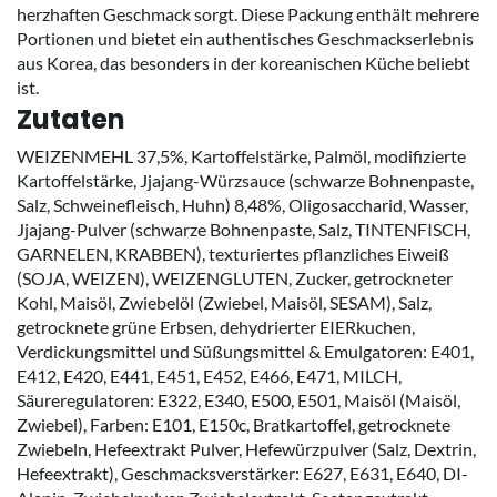
herzhaften Geschmack sorgt. Diese Packung enthält mehrere
Portionen und bietet ein authentisches Geschmackserlebnis
aus Korea, das besonders in der koreanischen Küche beliebt
ist.
Zutaten
WEIZENMEHL 37,5%, Kartoffelstärke, Palmöl, modifizierte
Kartoffelstärke, Jjajang-Würzsauce (schwarze Bohnenpaste,
Salz, Schweinefleisch, Huhn) 8,48%, Oligosaccharid, Wasser,
Jjajang-Pulver (schwarze Bohnenpaste, Salz, TINTENFISCH,
GARNELEN, KRABBEN), texturiertes pflanzliches Eiweiß
(SOJA, WEIZEN), WEIZENGLUTEN, Zucker, getrockneter
Kohl, Maisöl, Zwiebelöl (Zwiebel, Maisöl, SESAM), Salz,
getrocknete grüne Erbsen, dehydrierter EIERkuchen,
Verdickungsmittel und Süßungsmittel & Emulgatoren: E401,
E412, E420, E441, E451, E452, E466, E471, MILCH,
Säureregulatoren: E322, E340, E500, E501, Maisöl (Maisöl,
Zwiebel), Farben: E101, E150c, Bratkartoffel, getrocknete
Zwiebeln, Hefeextrakt Pulver, Hefewürzpulver (Salz, Dextrin,
Hefeextrakt), Geschmacksverstärker: E627, E631, E640, DI-