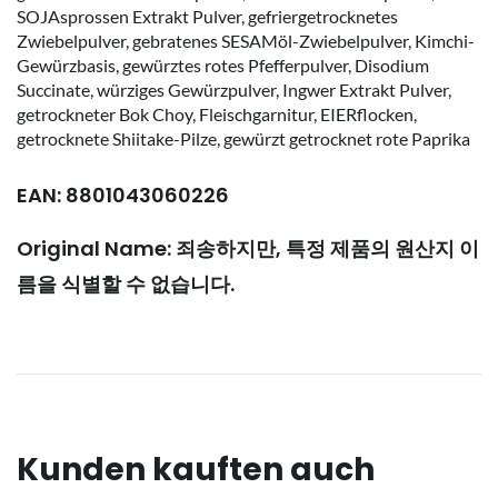
SOJAsprossen Extrakt Pulver, gefriergetrocknetes
Zwiebelpulver, gebratenes SESAMöl-Zwiebelpulver, Kimchi-
Gewürzbasis, gewürztes rotes Pfefferpulver, Disodium
Succinate, würziges Gewürzpulver, Ingwer Extrakt Pulver,
getrockneter Bok Choy, Fleischgarnitur, EIERflocken,
getrocknete Shiitake-Pilze, gewürzt getrocknet rote Paprika
EAN: 8801043060226
Original Name: 죄송하지만, 특정 제품의 원산지 이
름을 식별할 수 없습니다.
Kunden kauften auch