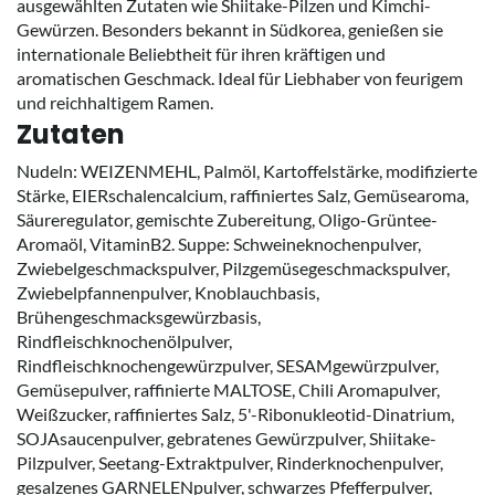
ausgewählten Zutaten wie Shiitake-Pilzen und Kimchi-
Gewürzen. Besonders bekannt in Südkorea, genießen sie
internationale Beliebtheit für ihren kräftigen und
aromatischen Geschmack. Ideal für Liebhaber von feurigem
und reichhaltigem Ramen.
Zutaten
Nudeln: WEIZENMEHL, Palmöl, Kartoffelstärke, modifizierte
Stärke, EIERschalencalcium, raffiniertes Salz, Gemüsearoma,
Säureregulator, gemischte Zubereitung, Oligo-Grüntee-
Aromaöl, VitaminB2. Suppe: Schweineknochenpulver,
Zwiebelgeschmackspulver, Pilzgemüsegeschmackspulver,
Zwiebelpfannenpulver, Knoblauchbasis,
Brühengeschmacksgewürzbasis,
Rindfleischknochenölpulver,
Rindfleischknochengewürzpulver, SESAMgewürzpulver,
Gemüsepulver, raffinierte MALTOSE, Chili Aromapulver,
Weißzucker, raffiniertes Salz, 5'-Ribonukleotid-Dinatrium,
SOJAsaucenpulver, gebratenes Gewürzpulver, Shiitake-
Pilzpulver, Seetang-Extraktpulver, Rinderknochenpulver,
gesalzenes GARNELENpulver, schwarzes Pfefferpulver,