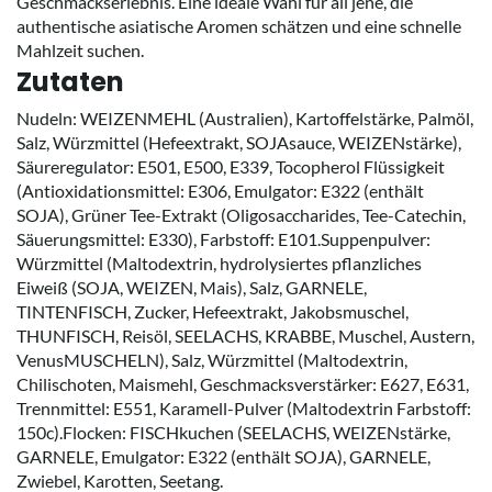
Geschmackserlebnis. Eine ideale Wahl für all jene, die
authentische asiatische Aromen schätzen und eine schnelle
Mahlzeit suchen.
Zutaten
Nudeln: WEIZENMEHL (Australien), Kartoffelstärke, Palmöl,
Salz, Würzmittel (Hefeextrakt, SOJAsauce, WEIZENstärke),
Säureregulator: E501, E500, E339, Tocopherol Flüssigkeit
(Antioxidationsmittel: E306, Emulgator: E322 (enthält
SOJA), Grüner Tee-Extrakt (Oligosaccharides, Tee-Catechin,
Säuerungsmittel: E330), Farbstoff: E101.Suppenpulver:
Würzmittel (Maltodextrin, hydrolysiertes pflanzliches
Eiweiß (SOJA, WEIZEN, Mais), Salz, GARNELE,
TINTENFISCH, Zucker, Hefeextrakt, Jakobsmuschel,
THUNFISCH, Reisöl, SEELACHS, KRABBE, Muschel, Austern,
VenusMUSCHELN), Salz, Würzmittel (Maltodextrin,
Chilischoten, Maismehl, Geschmacksverstärker: E627, E631,
Trennmittel: E551, Karamell-Pulver (Maltodextrin Farbstoff:
150c).Flocken: FISCHkuchen (SEELACHS, WEIZENstärke,
GARNELE, Emulgator: E322 (enthält SOJA), GARNELE,
Zwiebel, Karotten, Seetang.